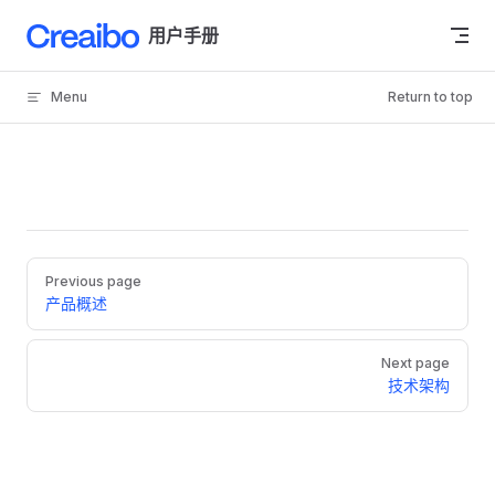
Skip to content
用户手册
Menu
Return to top
Pager
Previous page
产品概述
Next page
技术架构